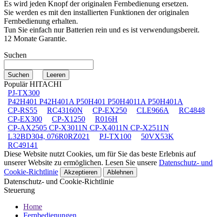
Es wird jeden Knopf der originalen Fernbedienung ersetzen.
Sie werden es mit den installierten Funktionen der originalen
Fernbedienung erhalten.
Tun Sie einfach nur Batterien rein und es ist verwendungsbereit.
12 Monate Garantie.
Suchen
Populär HITACHI
PJ-TX300
P42H401 P42H401A P50H401 P50H4011A P50H401A
CP-RS55
RC43160N
CP-EX250
CLE966A
RC4848
CP-EX300
CP-X1250
R016H
CP-AX2505 CP-X3011N CP-X4011N CP-X2511N
L32BD304, 076R0RZ021
PJ-TX100
50VX53K
RC49141
Diese Website nutzt Cookies, um für Sie das beste Erlebnis auf
unserer Website zu ermöglichen. Lesen Sie unsere
Datenschutz- und
Cookie-Richtlinie
Akzeptieren
Ablehnen
Datenschutz- und Cookie-Richtlinie
Steuerung
Home
Fernbedienungen