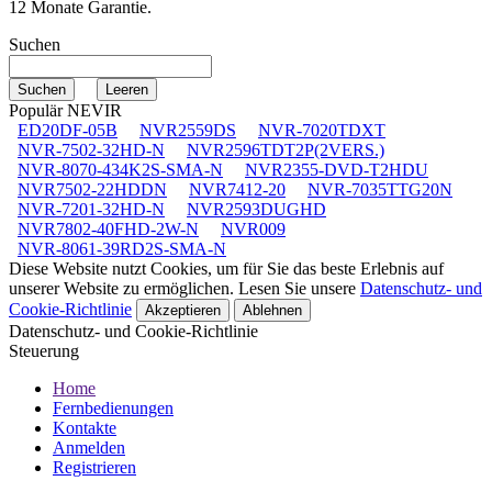
12 Monate Garantie.
Suchen
Populär NEVIR
ED20DF-05B
NVR2559DS
NVR-7020TDXT
NVR-7502-32HD-N
NVR2596TDT2P(2VERS.)
NVR-8070-434K2S-SMA-N
NVR2355-DVD-T2HDU
NVR7502-22HDDN
NVR7412-20
NVR-7035TTG20N
NVR-7201-32HD-N
NVR2593DUGHD
NVR7802-40FHD-2W-N
NVR009
NVR-8061-39RD2S-SMA-N
Diese Website nutzt Cookies, um für Sie das beste Erlebnis auf
unserer Website zu ermöglichen. Lesen Sie unsere
Datenschutz- und
Cookie-Richtlinie
Akzeptieren
Ablehnen
Datenschutz- und Cookie-Richtlinie
Steuerung
Home
Fernbedienungen
Kontakte
Anmelden
Registrieren