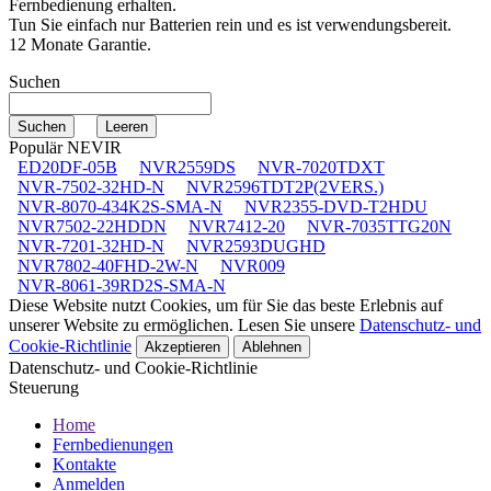
Fernbedienung erhalten.
Tun Sie einfach nur Batterien rein und es ist verwendungsbereit.
12 Monate Garantie.
Suchen
Populär NEVIR
ED20DF-05B
NVR2559DS
NVR-7020TDXT
NVR-7502-32HD-N
NVR2596TDT2P(2VERS.)
NVR-8070-434K2S-SMA-N
NVR2355-DVD-T2HDU
NVR7502-22HDDN
NVR7412-20
NVR-7035TTG20N
NVR-7201-32HD-N
NVR2593DUGHD
NVR7802-40FHD-2W-N
NVR009
NVR-8061-39RD2S-SMA-N
Diese Website nutzt Cookies, um für Sie das beste Erlebnis auf
unserer Website zu ermöglichen. Lesen Sie unsere
Datenschutz- und
Cookie-Richtlinie
Akzeptieren
Ablehnen
Datenschutz- und Cookie-Richtlinie
Steuerung
Home
Fernbedienungen
Kontakte
Anmelden