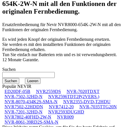
654K-2W-N
mit all den Funktionen der
originalen Fernbedienung.
Ersatzfernbedienung für
Nevir NVR8000-654K-2W-N
mit all den
Funktionen der originalen Fernbedienung.
Es wird jeden Knopf der originalen Fernbedienung ersetzen.
Sie werden es mit den installierten Funktionen der originalen
Fernbedienung erhalten.
Tun Sie einfach nur Batterien rein und es ist verwendungsbereit.
12 Monate Garantie.
Suchen
Populär NEVIR
ED20DF-05B
NVR2559DS
NVR-7020TDXT
NVR-7502-32HD-N
NVR2596TDT2P(2VERS.)
NVR-8070-434K2S-SMA-N
NVR2355-DVD-T2HDU
NVR7502-22HDDN
NVR7412-20
NVR-7035TTG20N
NVR-7201-32HD-N
NVR2593DUGHD
NVR7802-40FHD-2W-N
NVR009
NVR-8061-39RD2S-SMA-N