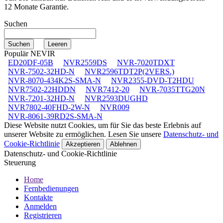
12 Monate Garantie.
Suchen
Populär NEVIR
ED20DF-05B
NVR2559DS
NVR-7020TDXT
NVR-7502-32HD-N
NVR2596TDT2P(2VERS.)
NVR-8070-434K2S-SMA-N
NVR2355-DVD-T2HDU
NVR7502-22HDDN
NVR7412-20
NVR-7035TTG20N
NVR-7201-32HD-N
NVR2593DUGHD
NVR7802-40FHD-2W-N
NVR009
NVR-8061-39RD2S-SMA-N
Diese Website nutzt Cookies, um für Sie das beste Erlebnis auf
unserer Website zu ermöglichen. Lesen Sie unsere
Datenschutz- und
Cookie-Richtlinie
Akzeptieren
Ablehnen
Datenschutz- und Cookie-Richtlinie
Steuerung
Home
Fernbedienungen
Kontakte
Anmelden
Registrieren