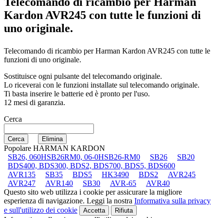
Telecomando di ricambio per
Harman
Kardon AVR245
con tutte le funzioni di
uno originale.
Telecomando di ricambio per
Harman Kardon AVR245
con tutte le
funzioni di uno originale.
Sostituisce ogni pulsante del telecomando originale.
Lo riceverai con le funzioni installate sul telecomando originale.
Ti basta inserire le batterie ed è pronto per l'uso.
12 mesi di garanzia.
Cerca
Popolare HARMAN KARDON
SB26, 060HSB26RM0, 06-0HSB26-RM0
SB26
SB20
BDS400, BDS300, BDS2, BDS700, BDS5, BDS600
AVR135
SB35
BDS5
HK3490
BDS2
AVR245
AVR247
AVR140
SB30
AVR-65
AVR40
Questo sito web utilizza i cookie per assicurare la migliore
esperienza di navigazione. Leggi la nostra
Informativa sulla privacy
e sull'utilizzo dei cookie
Accetta
Rifiuta