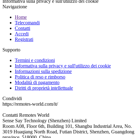
Informativa sulla privacy e sull'utilizzo dei cookie
Navigazione
Home
Telecomandi
Contatti
Accedi
Registrati
Supporto
Termini e condizioni
Informativa sulla privacy e sull'utilizzo dei cookie
Informazioni sulla spedizione
Politica di reso e rimborso
Modalità di pagamento
Diritti di proprietà intellettuale
Condividi
https://remotes-world.com/it/
Contatti
Remotes World
Sense Say Technology (Shenzhen) Limited
Room A08, Floor 6th, Building 101, Shangbu Industrial Area, No.
3019 Huaqiang North Road, Futian District, Shenzhen, Guangdong
province, 518000, China