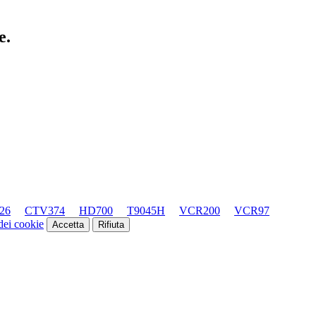
e.
26
CTV374
HD700
T9045H
VCR200
VCR97
 dei cookie
Accetta
Rifiuta