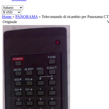
Home
»
PANORAMA
»
Telecomando di ricambio per Panorama C
Originale
V