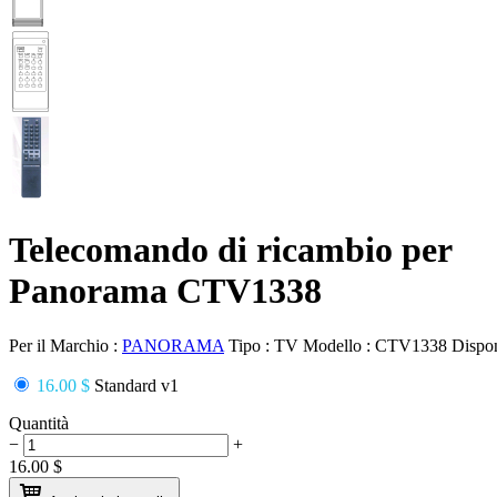
Telecomando di ricambio per
Panorama CTV1338
Per il Marchio :
PANORAMA
Tipo :
TV
Modello :
CTV1338
Dispon
16.00 $
Standard v1
Quantità
−
+
16.00
$