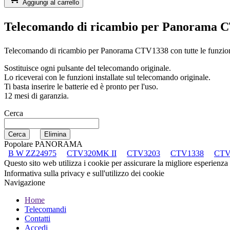
Aggiungi al carrello
Telecomando di ricambio per
Panorama 
Telecomando di ricambio per
Panorama CTV1338
con tutte le funzio
Sostituisce ogni pulsante del telecomando originale.
Lo riceverai con le funzioni installate sul telecomando originale.
Ti basta inserire le batterie ed è pronto per l'uso.
12 mesi di garanzia.
Cerca
Popolare PANORAMA
B W ZZ24975
CTV320MK II
CTV3203
CTV1338
CTV
Questo sito web utilizza i cookie per assicurare la migliore esperienza
Informativa sulla privacy e sull'utilizzo dei cookie
Navigazione
Home
Telecomandi
Contatti
Accedi