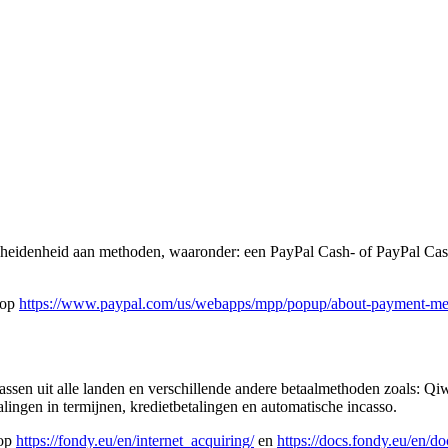
rscheidenheid aan methoden, waaronder: een PayPal Cash- of PayPal Cash
 op
https://www.paypal.com/us/webapps/mpp/popup/about-payment-me
ssen uit alle landen en verschillende andere betaalmethoden zoals: Qiw
ingen in termijnen, kredietbetalingen en automatische incasso.
 op
https://fondy.eu/en/internet_acquiring/
en
https://docs.fondy.eu/en/