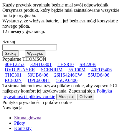
Każdy przycisk oryginału będzie miał swój odpowiednik.
Otrzymasz produkt, który będzie miał zainstalowane wszystkie
funkcje oryginału.
Wystarczy, że włożysz baterie, i już będziesz mógł korzystać z
nowego pilota.
12 miesięcy gwarancji.
Szukaj
Popularne THOMSON
40FT2253
32HD3301
THS810
SB220B
DVD PLAYER
SCENIUM
55 100M
40FD5406
THC301
50UB6406
26HS4246CW
55UD6406
RC802N
DPL660HT
55UA6406
Ta strona internetowa używa plików cookie, aby zapewnić Ci
najlepszy komfort jej użytkowania. Zapoznaj się z
Polityka
prywatności i plików cookie
Akceptuj
Odrzuć
Polityka prywatności i plików cookie
Nawigacja
Strona główna
Piloty
Kontakty