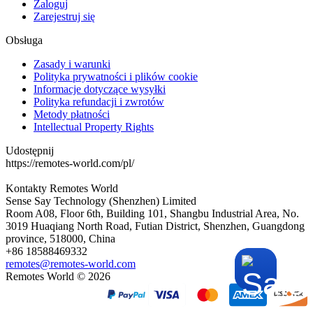
Zaloguj
Zarejestruj się
Obsługa
Zasady i warunki
Polityka prywatności i plików cookie
Informacje dotyczące wysyłki
Polityka refundacji i zwrotów
Metody płatności
Intellectual Property Rights
Udostępnij
https://remotes-world.com/pl/
Kontakty
Remotes World
Sense Say Technology (Shenzhen) Limited
Room A08, Floor 6th, Building 101, Shangbu Industrial Area, No.
3019 Huaqiang North Road, Futian District, Shenzhen, Guangdong
province, 518000, China
+86 18588469332
remotes@remotes-world.com
Remotes World ©
2026