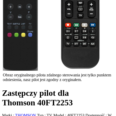
Obraz oryginalnego pilota zdalnego sterowania jest tylko punktem
odniesienia, nasz pilot jest zgodny z oryginałem.
Zastępczy pilot dla
Thomson 40FT2253
Marki :
THOMSON
Typ :
TV
Model :
40FT2253
Dostępność :
W