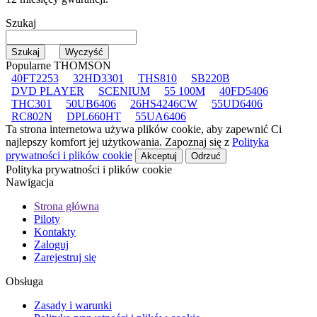
Szukaj
Popularne THOMSON
40FT2253
32HD3301
THS810
SB220B
DVD PLAYER
SCENIUM
55 100M
40FD5406
THC301
50UB6406
26HS4246CW
55UD6406
RC802N
DPL660HT
55UA6406
Ta strona internetowa używa plików cookie, aby zapewnić Ci
najlepszy komfort jej użytkowania. Zapoznaj się z
Polityka
prywatności i plików cookie
Akceptuj
Odrzuć
Polityka prywatności i plików cookie
Nawigacja
Strona główna
Piloty
Kontakty
Zaloguj
Zarejestruj się
Obsługa
Zasady i warunki