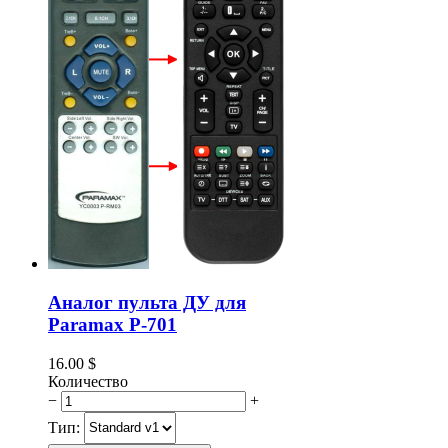
Аналог пульта ДУ для
Paramax P-701
16.00
$
Количество
−
+
Тип: