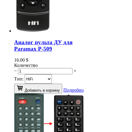
Аналог пульта ДУ для
Paramax P-509
16.00
$
Количество
−
+
Тип:
Подробно
Добавить в корзину