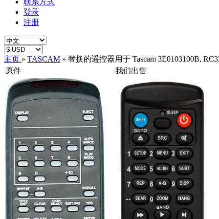
联系方式
登录
注册
主页
»
TASCAM
»
替换的遥控器用于 Tascam 3E0103100B, RC32, 
原件
我们出售