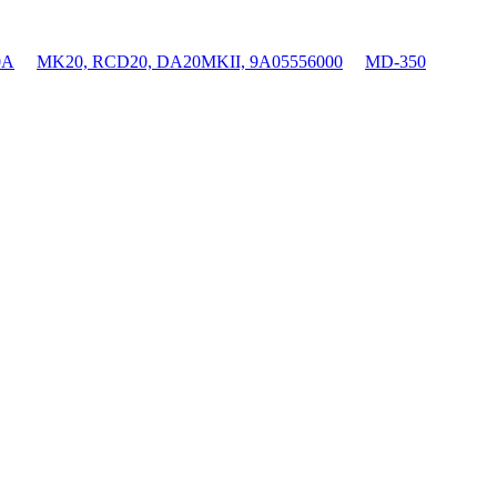
0A
MK20, RCD20, DA20MKII, 9A05556000
MD-350