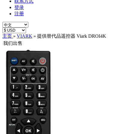
联系方式
登录
注册
主页
»
VIARK
»
提供替代品遥控器 Viark DROI4K
我们出售