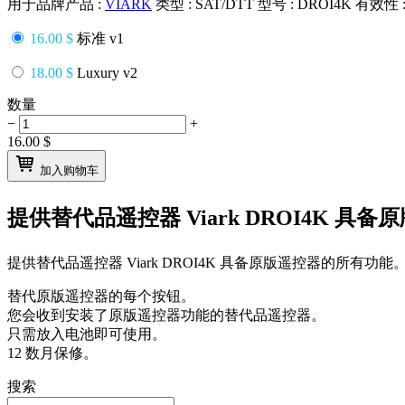
用于品牌产品 :
VIARK
类型 :
SAT/DTT
型号 :
DROI4K
有效性 
16.00 $
标准 v1
18.00 $
Luxury v2
数量
−
+
16.00
$
加入购物车
提供替代品遥控器
Viark DROI4K
具备原
提供替代品遥控器
Viark DROI4K
具备原版遥控器的所有功能
替代原版遥控器的每个按钮。
您会收到安装了原版遥控器功能的替代品遥控器。
只需放入电池即可使用。
12 数月保修。
搜索