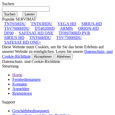
Suchen
Populär SERVIMAT
TNT65HDU
TNT63HDU
VEGA HD
SIRIUS-HD
TSV7600HDU
DT4020HD
ARMIS
ORION-HD
DF00
SAFESAT HD ONE
TFH9700HD PVR
SIRIUS HD
TNT66HDU
TSV7500HDU
SAFESAT HD ONE+
Diese Website nutzt Cookies, um für Sie das beste Erlebnis auf
unserer Website zu ermöglichen. Lesen Sie unsere
Datenschutz- und
Cookie-Richtlinie
Akzeptieren
Ablehnen
Datenschutz- und Cookie-Richtlinie
Steuerung
Home
Fernbedienungen
Kontakte
Anmelden
Registrieren
Support
Geschäftsbedingungen