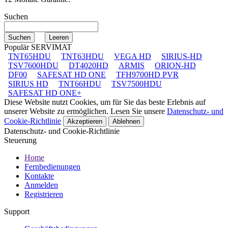
Suchen
Populär SERVIMAT
TNT65HDU
TNT63HDU
VEGA HD
SIRIUS-HD
TSV7600HDU
DT4020HD
ARMIS
ORION-HD
DF00
SAFESAT HD ONE
TFH9700HD PVR
SIRIUS HD
TNT66HDU
TSV7500HDU
SAFESAT HD ONE+
Diese Website nutzt Cookies, um für Sie das beste Erlebnis auf
unserer Website zu ermöglichen. Lesen Sie unsere
Datenschutz- und
Cookie-Richtlinie
Akzeptieren
Ablehnen
Datenschutz- und Cookie-Richtlinie
Steuerung
Home
Fernbedienungen
Kontakte
Anmelden
Registrieren
Support