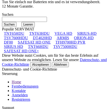
Tun Sie einfach nur Batterien rein und es ist verwendungsbereit.
12 Monate Garantie.
Suchen
Populär SERVIMAT
TNT65HDU
TNT63HDU
VEGA HD
SIRIUS-HD
TSV7600HDU
DT4020HD
ARMIS
ORION-HD
DF00
SAFESAT HD ONE
TFH9700HD PVR
SIRIUS HD
TNT66HDU
TSV7500HDU
SAFESAT HD ONE+
Diese Website nutzt Cookies, um für Sie das beste Erlebnis auf
unserer Website zu ermöglichen. Lesen Sie unsere
Datenschutz- und
Cookie-Richtlinie
Akzeptieren
Ablehnen
Datenschutz- und Cookie-Richtlinie
Steuerung
Home
Fernbedienungen
Kontakte
Anmelden
Registrieren
Support