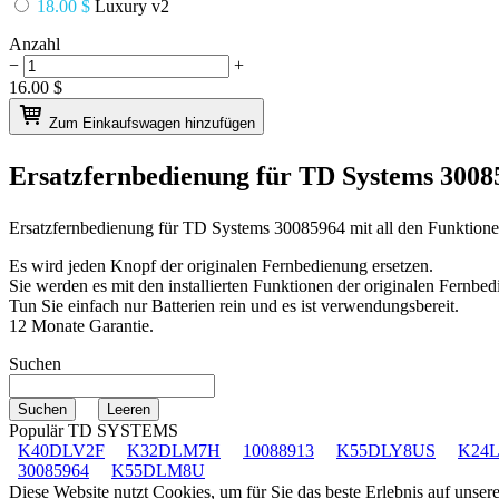
18.00 $
Luxury v2
Anzahl
−
+
16.00
$
Zum Einkaufswagen hinzufügen
Ersatzfernbedienung für
TD Systems 3008
Ersatzfernbedienung für
TD Systems 30085964
mit all den Funktion
Es wird jeden Knopf der originalen Fernbedienung ersetzen.
Sie werden es mit den installierten Funktionen der originalen Fernbed
Tun Sie einfach nur Batterien rein und es ist verwendungsbereit.
12 Monate Garantie.
Suchen
Populär TD SYSTEMS
K40DLV2F
K32DLM7H
10088913
K55DLY8US
K24
30085964
K55DLM8U
Diese Website nutzt Cookies, um für Sie das beste Erlebnis auf unse