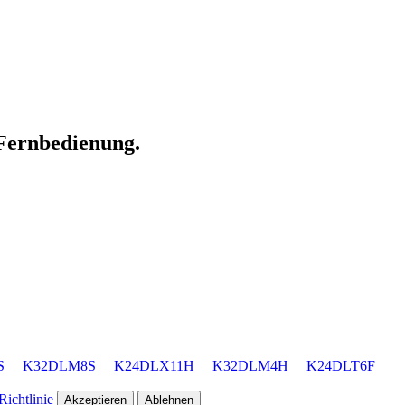
 Fernbedienung.
S
K32DLM8S
K24DLX11H
K32DLM4H
K24DLT6F
ichtlinie
Akzeptieren
Ablehnen