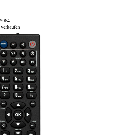
85964
 verkaufen