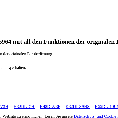
5964
mit all den Funktionen der originalen
en der originalen Fernbedienung.
ienung erhalten.
LV3H
K32DLT5H
K48DLV3F
K32DLX9HS
K55DLJ10U
rer Website zu ermöglichen. Lesen Sie unsere
Datenschutz- und Cookie-R