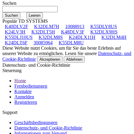
Suchen
Populär TD SYSTEMS
K40DLV2F
K32DLM7H
10088913
K55DLY8US
K24LV3H
K32DLT5H
K48DLV3F
K32DLX9HS
K55DLJ10US
K32DLM8S
K24DLX11H
K32DLM4H
K24DLT6F
30085964
K55DLM8U
Diese Website nutzt Cookies, um für Sie das beste Erlebnis auf
unserer Website zu ermöglichen. Lesen Sie unsere
Datenschutz- und
Cookie-Richtlinie
Akzeptieren
Ablehnen
Datenschutz- und Cookie-Richtlinie
Steuerung
Home
Fernbedienungen
Kontakte
Anmelden
Registrieren
Support
Geschäftsbedingungen
Datenschutz- und Cookie-Richtlinie
Informationen zum Versand