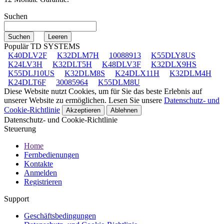
Suchen
Populär TD SYSTEMS
K40DLV2F
K32DLM7H
10088913
K55DLY8US
K24LV3H
K32DLT5H
K48DLV3F
K32DLX9HS
K55DLJ10US
K32DLM8S
K24DLX11H
K32DLM4H
K24DLT6F
30085964
K55DLM8U
Diese Website nutzt Cookies, um für Sie das beste Erlebnis auf
unserer Website zu ermöglichen. Lesen Sie unsere
Datenschutz- und
Cookie-Richtlinie
Akzeptieren
Ablehnen
Datenschutz- und Cookie-Richtlinie
Steuerung
Home
Fernbedienungen
Kontakte
Anmelden
Registrieren
Support
Geschäftsbedingungen