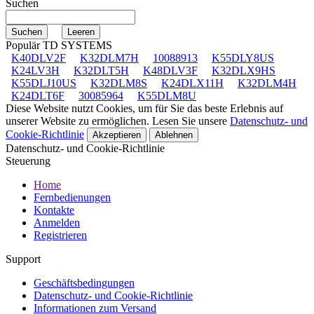
Suchen
Populär TD SYSTEMS
K40DLV2F
K32DLM7H
10088913
K55DLY8US
K24LV3H
K32DLT5H
K48DLV3F
K32DLX9HS
K55DLJ10US
K32DLM8S
K24DLX11H
K32DLM4H
K24DLT6F
30085964
K55DLM8U
Diese Website nutzt Cookies, um für Sie das beste Erlebnis auf
unserer Website zu ermöglichen. Lesen Sie unsere
Datenschutz- und
Cookie-Richtlinie
Akzeptieren
Ablehnen
Datenschutz- und Cookie-Richtlinie
Steuerung
Home
Fernbedienungen
Kontakte
Anmelden
Registrieren
Support
Geschäftsbedingungen
Datenschutz- und Cookie-Richtlinie
Informationen zum Versand