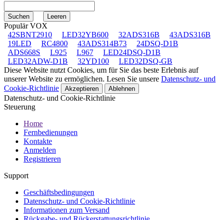
Populär VOX
42SBNT2910
LED32YB600
32ADS316B
43ADS316B
19LED
RC4800
43ADS314B73
24DSQ-D1B
ADS668S
L925
L967
LED24DSQ-D1B
LED32ADW-D1B
32YD100
LED32DSQ-GB
Diese Website nutzt Cookies, um für Sie das beste Erlebnis auf
unserer Website zu ermöglichen. Lesen Sie unsere
Datenschutz- und
Cookie-Richtlinie
Akzeptieren
Ablehnen
Datenschutz- und Cookie-Richtlinie
Steuerung
Home
Fernbedienungen
Kontakte
Anmelden
Registrieren
Support
Geschäftsbedingungen
Datenschutz- und Cookie-Richtlinie
Informationen zum Versand
Rückgabe- und Rückerstattungsrichtlinie