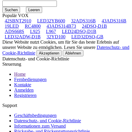
Populär VOX
42SBNT2910
LED32YB600
32ADS316B
43ADS316B
19LED
RC4800
43ADS314B73
24DSQ-D1B
ADS668S
L925
L967
LED24DSQ-D1B
LED32ADW-D1B
32YD100
LED32DSQ-GB
Diese Website nutzt Cookies, um für Sie das beste Erlebnis auf
unserer Website zu ermöglichen. Lesen Sie unsere
Datenschutz- und
Cookie-Richtlinie
Akzeptieren
Ablehnen
Datenschutz- und Cookie-Richtlinie
Steuerung
Home
Fernbedienungen
Kontakte
Anmelden
Registrieren
Support
Geschäftsbedingungen
Datenschutz- und Cookie-Richtlinie
Informationen zum Versand
Rückgabe- und Rückerstattungsrichtlinie