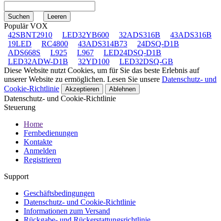
Populär VOX
42SBNT2910
LED32YB600
32ADS316B
43ADS316B
19LED
RC4800
43ADS314B73
24DSQ-D1B
ADS668S
L925
L967
LED24DSQ-D1B
LED32ADW-D1B
32YD100
LED32DSQ-GB
Diese Website nutzt Cookies, um für Sie das beste Erlebnis auf
unserer Website zu ermöglichen. Lesen Sie unsere
Datenschutz- und
Cookie-Richtlinie
Akzeptieren
Ablehnen
Datenschutz- und Cookie-Richtlinie
Steuerung
Home
Fernbedienungen
Kontakte
Anmelden
Registrieren
Support
Geschäftsbedingungen
Datenschutz- und Cookie-Richtlinie
Informationen zum Versand
Rückgabe- und Rückerstattungsrichtlinie