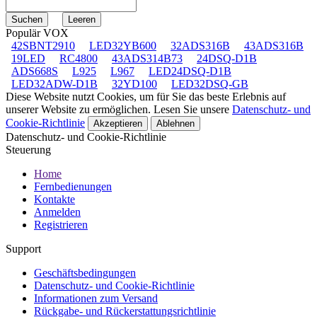
Populär VOX
42SBNT2910
LED32YB600
32ADS316B
43ADS316B
19LED
RC4800
43ADS314B73
24DSQ-D1B
ADS668S
L925
L967
LED24DSQ-D1B
LED32ADW-D1B
32YD100
LED32DSQ-GB
Diese Website nutzt Cookies, um für Sie das beste Erlebnis auf
unserer Website zu ermöglichen. Lesen Sie unsere
Datenschutz- und
Cookie-Richtlinie
Akzeptieren
Ablehnen
Datenschutz- und Cookie-Richtlinie
Steuerung
Home
Fernbedienungen
Kontakte
Anmelden
Registrieren
Support
Geschäftsbedingungen
Datenschutz- und Cookie-Richtlinie
Informationen zum Versand
Rückgabe- und Rückerstattungsrichtlinie