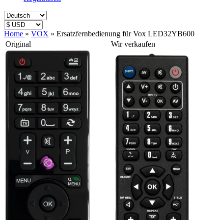
Home
»
VOX
»
Ersatzfernbedienung für Vox LED32YB600
Original
Wir verkaufen