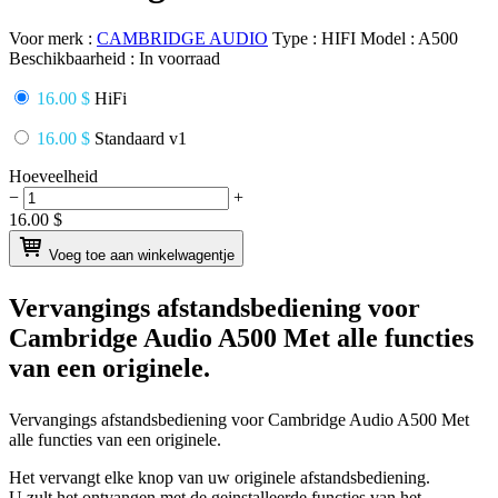
Voor merk :
CAMBRIDGE AUDIO
Type :
HIFI
Model :
A500
Beschikbaarheid :
In voorraad
16.00 $
HiFi
16.00 $
Standaard v1
Hoeveelheid
−
+
16.00
$
Voeg toe aan winkelwagentje
Vervangings afstandsbediening voor
Cambridge Audio A500
Met alle functies
van een originele.
Vervangings afstandsbediening voor
Cambridge Audio A500
Met
alle functies van een originele.
Het vervangt elke knop van uw originele afstandsbediening.
U zult het ontvangen met de geinstalleerde functies van het