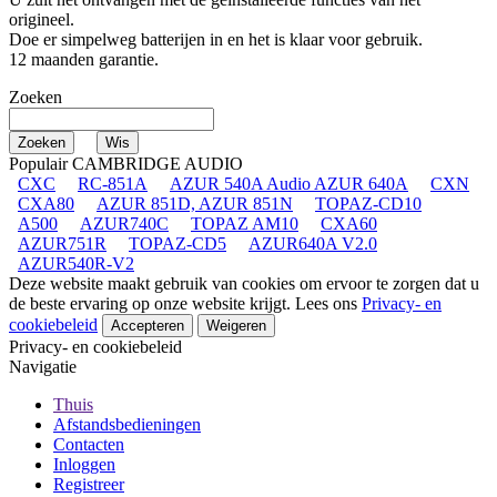
origineel.
Doe er simpelweg batterijen in en het is klaar voor gebruik.
12 maanden garantie.
Zoeken
Populair CAMBRIDGE AUDIO
CXC
RC-851A
AZUR 540A Audio AZUR 640A
CXN
CXA80
AZUR 851D, AZUR 851N
TOPAZ-CD10
A500
AZUR740C
TOPAZ AM10
CXA60
AZUR751R
TOPAZ-CD5
AZUR640A V2.0
AZUR540R-V2
Deze website maakt gebruik van cookies om ervoor te zorgen dat u
de beste ervaring op onze website krijgt. Lees ons
Privacy- en
cookiebeleid
Accepteren
Weigeren
Privacy- en cookiebeleid
Navigatie
Thuis
Afstandsbedieningen
Contacten
Inloggen
Registreer