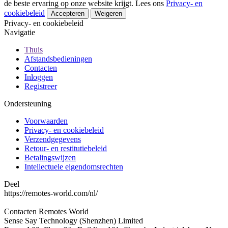
de beste ervaring op onze website krijgt. Lees ons
Privacy- en
cookiebeleid
Accepteren
Weigeren
Privacy- en cookiebeleid
Navigatie
Thuis
Afstandsbedieningen
Contacten
Inloggen
Registreer
Ondersteuning
Voorwaarden
Privacy- en cookiebeleid
Verzendgegevens
Retour- en restitutiebeleid
Betalingswijzen
Intellectuele eigendomsrechten
Deel
https://remotes-world.com/nl/
Contacten
Remotes World
Sense Say Technology (Shenzhen) Limited