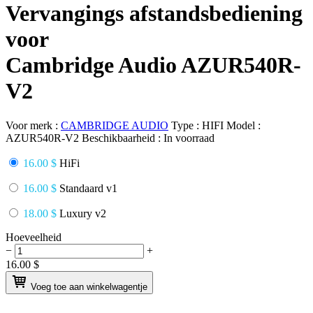
Vervangings afstandsbediening
voor
Cambridge Audio AZUR540R-
V2
Voor merk :
CAMBRIDGE AUDIO
Type :
HIFI
Model :
AZUR540R-V2
Beschikbaarheid :
In voorraad
16.00 $
HiFi
16.00 $
Standaard v1
18.00 $
Luxury v2
Hoeveelheid
−
+
16.00
$
Voeg toe aan winkelwagentje