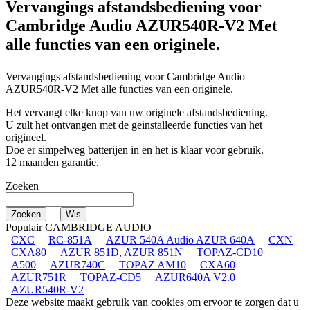
Vervangings afstandsbediening voor
Cambridge Audio AZUR540R-V2
Met
alle functies van een originele.
Vervangings afstandsbediening voor
Cambridge Audio
AZUR540R-V2
Met alle functies van een originele.
Het vervangt elke knop van uw originele afstandsbediening.
U zult het ontvangen met de geinstalleerde functies van het
origineel.
Doe er simpelweg batterijen in en het is klaar voor gebruik.
12 maanden garantie.
Zoeken
Populair CAMBRIDGE AUDIO
CXC
RC-851A
AZUR 540A Audio AZUR 640A
CXN
CXA80
AZUR 851D, AZUR 851N
TOPAZ-CD10
A500
AZUR740C
TOPAZ AM10
CXA60
AZUR751R
TOPAZ-CD5
AZUR640A V2.0
AZUR540R-V2
Deze website maakt gebruik van cookies om ervoor te zorgen dat u