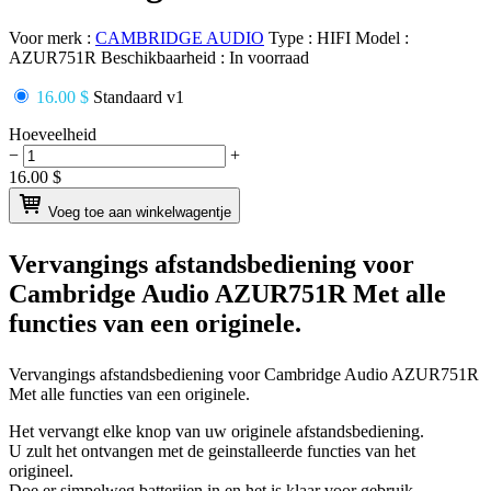
Voor merk :
CAMBRIDGE AUDIO
Type :
HIFI
Model :
AZUR751R
Beschikbaarheid :
In voorraad
16.00 $
Standaard v1
Hoeveelheid
−
+
16.00
$
Voeg toe aan winkelwagentje
Vervangings afstandsbediening voor
Cambridge Audio AZUR751R
Met alle
functies van een originele.
Vervangings afstandsbediening voor
Cambridge Audio AZUR751R
Met alle functies van een originele.
Het vervangt elke knop van uw originele afstandsbediening.
U zult het ontvangen met de geinstalleerde functies van het
origineel.
Doe er simpelweg batterijen in en het is klaar voor gebruik.