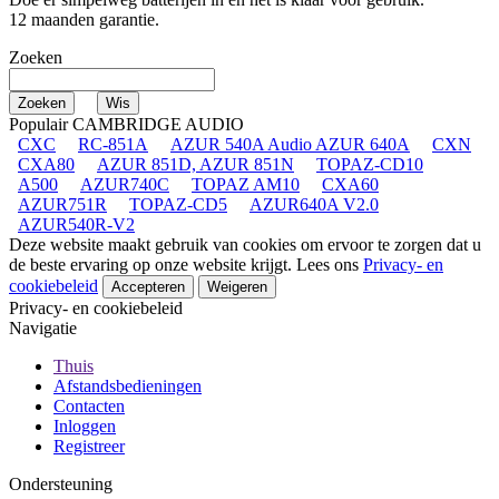
12 maanden garantie.
Zoeken
Populair CAMBRIDGE AUDIO
CXC
RC-851A
AZUR 540A Audio AZUR 640A
CXN
CXA80
AZUR 851D, AZUR 851N
TOPAZ-CD10
A500
AZUR740C
TOPAZ AM10
CXA60
AZUR751R
TOPAZ-CD5
AZUR640A V2.0
AZUR540R-V2
Deze website maakt gebruik van cookies om ervoor te zorgen dat u
de beste ervaring op onze website krijgt. Lees ons
Privacy- en
cookiebeleid
Accepteren
Weigeren
Privacy- en cookiebeleid
Navigatie
Thuis
Afstandsbedieningen
Contacten
Inloggen
Registreer
Ondersteuning