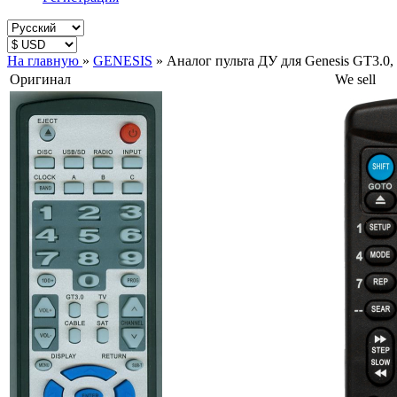
На главную
»
GENESIS
»
Аналог пульта ДУ для Genesis GT3.0,
Оригинал
We sell