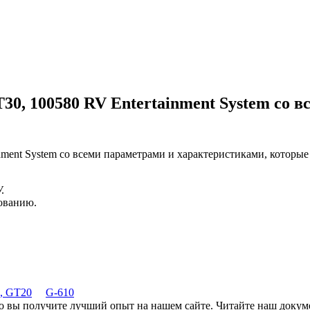
T30, 100580 RV Entertainment System
со в
nment System
со всеми параметрами и характеристиками, которые
.
зованию.
0, GT20
G-610
что вы получите лучший опыт на нашем сайте. Читайте наш доку