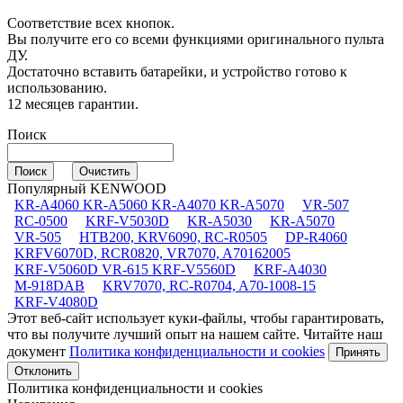
Соответствие всех кнопок.
Вы получите его со всеми функциями оригинального пульта
ДУ.
Достаточно вставить батарейки, и устройство готово к
использованию.
12 месяцев гарантии.
Поиск
Популярный KENWOOD
KR-A4060 KR-A5060 KR-A4070 KR-A5070
VR-507
RC-0500
KRF-V5030D
KR-A5030
KR-A5070
VR-505
HTB200, KRV6090, RC-R0505
DP-R4060
KRFV6070D, RCR0820, VR7070, A70162005
KRF-V5060D VR-615 KRF-V5560D
KRF-A4030
M-918DAB
KRV7070, RC-R0704, A70-1008-15
KRF-V4080D
Этот веб-сайт использует куки-файлы, чтобы гарантировать,
что вы получите лучший опыт на нашем сайте. Читайте наш
документ
Политика конфиденциальности и cookies
Принять
Отклонить
Политика конфиденциальности и cookies