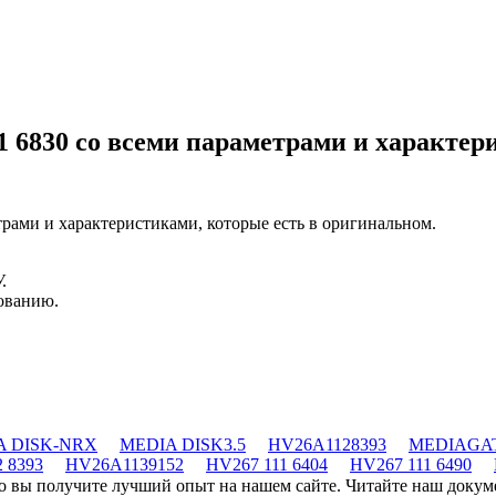
1 6830
со всеми параметрами и характер
трами и характеристиками, которые есть в оригинальном.
.
зованию.
A DISK-NRX
MEDIA DISK3.5
HV26A1128393
MEDIAGA
 8393
HV26A1139152
HV267 111 6404
HV267 111 6490
что вы получите лучший опыт на нашем сайте. Читайте наш доку