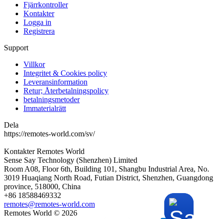
Fjärrkontroller
Kontakter
Logga in
Registrera
Support
Villkor
Integritet & Cookies policy
Leveransinformation
Retur; Återbetalningspolicy
betalningsmetoder
Immaterialrätt
Dela
https://remotes-world.com/sv/
Kontakter
Remotes World
Sense Say Technology (Shenzhen) Limited
Room A08, Floor 6th, Building 101, Shangbu Industrial Area, No.
3019 Huaqiang North Road, Futian District, Shenzhen, Guangdong
province, 518000, China
+86 18588469332
remotes@remotes-world.com
Remotes World ©
2026