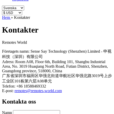
Hem
»
Kontakter
Kontakter
Remotes World
Företagets namn: Sense Say Technology (Shenzhen) Limited - 申视
科技（深圳）有限公司
Adress: Room A08, Floor 6th, Building 101, Shangbu Industrial
Area, No. 3019 Huaqiang North Road, Futian District, Shenzhen,
Guangdong province, 518000, China
广东省深圳市福田区华强北街道华航社区华强北路3019号上步
工业区101栋第六层A08单元
Telefon: +86 18588469332
E-post:
remotes@remotes-world.com
Kontakta oss
Namn