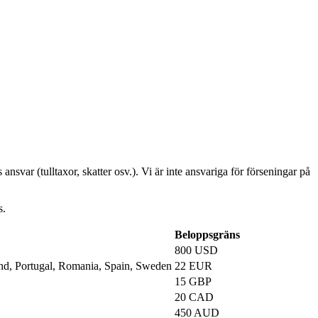
 ansvar (tulltaxor, skatter osv.). Vi är inte ansvariga för förseningar på
s.
Beloppsgräns
800 USD
and, Portugal, Romania, Spain, Sweden
22 EUR
15 GBP
20 CAD
450 AUD