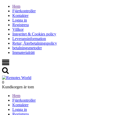
Hem
Fjärrkontroller
Kontakter
Logga in
Registrera
Villkor
Integritet & Cookies policy
Leveransinformation
Retur; Återbetalningspolicy
betalningsmetoder
Immaterialrätt
0
Kundkorgen är tom
Hem
Fjärrkontroller
Kontakter
Logga in
Registrera