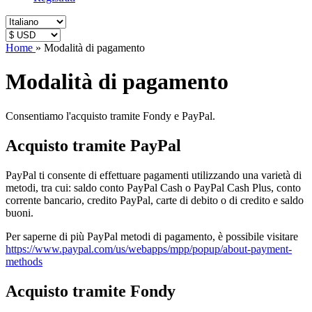
Home
»
Modalità di pagamento
Modalità di pagamento
Consentiamo l'acquisto tramite Fondy e PayPal.
Acquisto tramite PayPal
PayPal ti consente di effettuare pagamenti utilizzando una varietà di
metodi, tra cui: saldo conto PayPal Cash o PayPal Cash Plus, conto
corrente bancario, credito PayPal, carte di debito o di credito e saldo
buoni.
Per saperne di più
PayPal
metodi di pagamento, è possibile visitare
https://www.paypal.com/us/webapps/mpp/popup/about-payment-
methods
Acquisto tramite Fondy